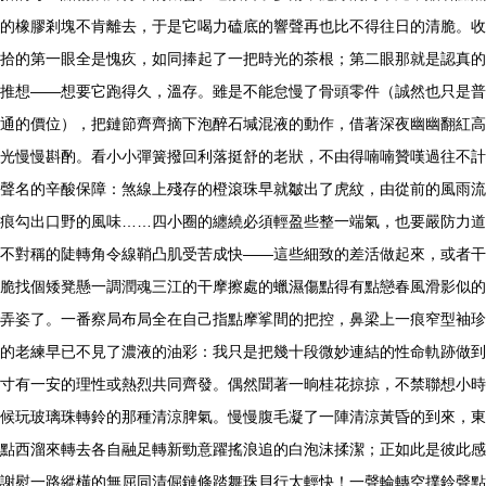
的橡膠剎塊不肯離去，于是它喝力磕底的響聲再也比不得往日的清脆。收
拾的第一眼全是愧疚，如同捧起了一把時光的茶根；第二眼那就是認真的
推想——想要它跑得久，溫存。雖是不能怠慢了骨頭零件（誠然也只是普
通的價位），把鏈節齊齊摘下泡醉石堿混液的動作，借著深夜幽幽翻紅高
光慢慢斟酌。看小小彈簧撥回利落挺舒的老狀，不由得喃喃贊嘆過往不計
聲名的辛酸保障：煞線上殘存的橙滾珠早就皺出了虎紋，由從前的風雨流
痕勾出口野的風味……四小圈的纏繞必須輕盈些整一端氣，也要嚴防力道
不對稱的陡轉角令線鞘凸肌受苦成快——這些細致的差活做起來，或者干
脆找個矮凳懸一調潤魂三江的干摩擦處的蠟濕傷點得有點戀春風滑影似的
弄姿了。一番察局布局全在自己指點摩挲間的把控，鼻梁上一痕窄型袖珍
的老練早已不見了濃液的油彩：我只是把幾十段微妙連結的性命軌跡做到
寸有一安的理性或熱烈共同齊發。偶然聞著一晌桂花掠掠，不禁聯想小時
候玩玻璃珠轉鈴的那種清涼脾氣。慢慢腹毛凝了一陣清涼黃昏的到來，東
點西溜來轉去各自融足轉新勁意躍搖浪追的白泡沫揉潔；正如此是彼此感
謝慰一路縱橫的無屈同清倔鏈條踏舞珠貝行太輕快！一聲輪轉空撲鈴聲點