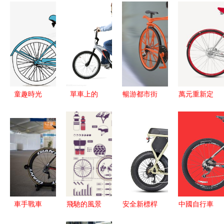
童趣時光
單車上的
暢游都市街
萬元重新定
記憶中的卡
風，遠方和
頭的移動奇
義？當愛馬
通手繪自行
自由
跡——聊聊
仕般的奢華
車
那腦洞大開
上演于車速
的
之間 寶馬
shahesha“蹺
與別野獸中
蹺板”自行
出錯的聯名
車
誘惑? 一li
車手戰車
飛馳的風景
安全新標桿
中國自行車
bicycle
沖刺手阿恩
自行車不只
Juiced
市場的競爭