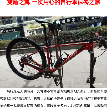
雙輪之舞 一次用心的自行車保養之旅
騎行最迷人的時分，其實并不常常是背馳風景烈烈而行，而是能與塵
埃默默計較的陳訥間。我想，這樣的悟道是從前幾天我與同伴守在車前收
拾的每一點傷痕而得來的機會。這段日子多雨，泥濘淌向車鏈，貼著黝黑