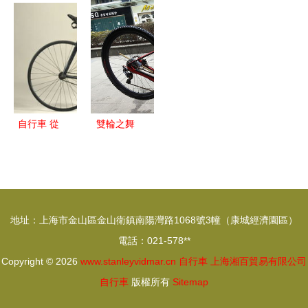
riding to
特的捷安特
是代步工具
Bikes 全系
傳統品牌與
final fact
TCR ADV
電助力自行
共享單車的
truth
SL深度解
車通過UL
較量
析
2849認證
自行車 從
雙輪之舞
英國發明到
一次用心的
日軍閃擊戰
自行車保養
中的反轉傳
之旅
奇
地址：上海市金山區金山衛鎮南陽灣路1068號3幢（康城經濟園區）
電話：021-578**
Copyright © 2026
www.stanleyvidmar.cn
自行車
上海湘百貿易有限公司
自行車
版權所有
Sitemap