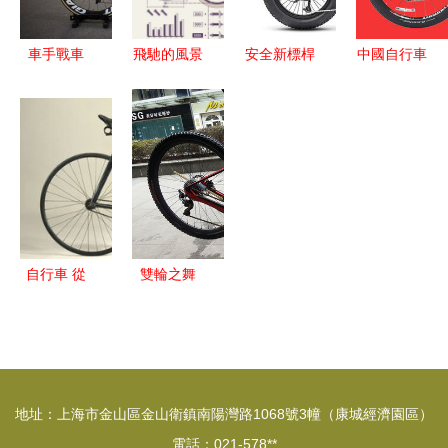
蹺板”自行
出錯的聯名
車
誘惑? 一li
車手戰車
飛馳的風景
安全新標桿
中國自行車
bicycle
沖刺手阿恩
自行車不只
Juiced
市場的競爭
riding to
特的捷安特
是代步工具
Bikes 全系
傳統品牌與
final fact
TCR ADV
電助力自行
共享單車的
truth
SL深度解
車通過UL
較量
析
2849認證
自行車 從
雙輪之舞
英國發明到
一次用心的
日軍閃擊戰
自行車保養
中的反轉傳
之旅
奇
地址：上海市金山區金山衛鎮南陽灣路1068號3幢（康城經濟園區）
電話：021-578**