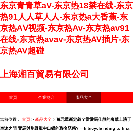
东京青青草aV-东京热18禁在线-东京
热91人人草人人-东京热a大香蕉-东
京热AⅤ视频-东京热Av-东京热av91
在线-东京热avav-东京热AV插片-东
京热AV超碰
上海湘百貿易有限公司
首頁
企業簡介
產品大全
聯系我們
企業信息
訪客留言
當前位置：
首頁
>
產品大全
>
萬元重新定義？當愛馬仕般的奢華上演于
車速之間 寶馬與別野獸中出錯的聯名誘惑? 一li bicycle riding to final