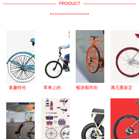
PRODUCT
----------------
童趣時光
單車上的
暢游都市街
萬元重新定
記憶中的卡
風，遠方和
頭的移動奇
義？當愛馬
通手繪自行
自由
跡——聊聊
仕般的奢華
車
那腦洞大開
上演于車速
的
之間 寶馬
shahesha“蹺
與別野獸中